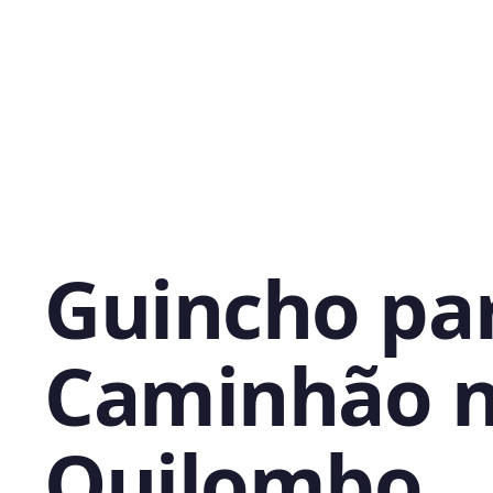
Guincho pa
Caminhão 
Quilombo,