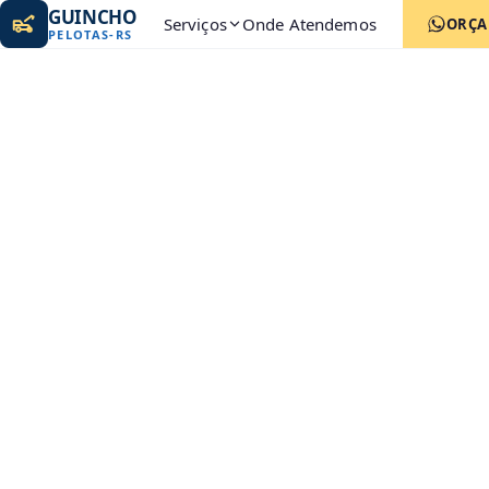
GUINCHO
Serviços
Onde Atendemos
ORÇ
PELOTAS
-
RS