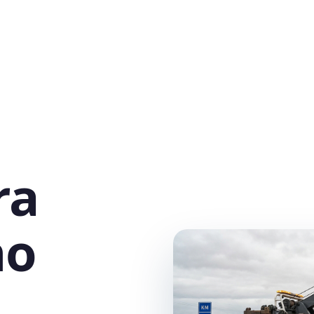
ra
no