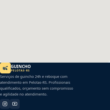
GUINCHO
PELOTAS
-
RS
Serviços de guincho 24h e reboque com
atendimento em
Pelotas
-
RS
. Profissionais
qualificados, orçamento sem compromisso
e agilidade no atendimento.