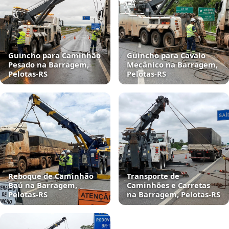
Guincho para Caminhão
Guincho para Cavalo
Pesado na Barragem,
Mecânico na Barragem,
Pelotas‑RS
Pelotas‑RS
Reboque de Caminhão
Transporte de
Baú na Barragem,
Caminhões e Carretas
Pelotas‑RS
na Barragem, Pelotas‑RS