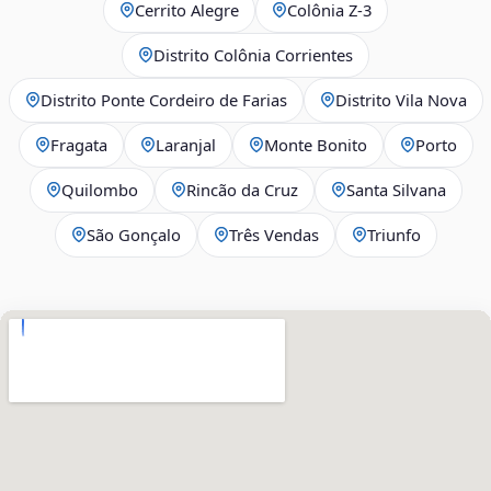
Cerrito Alegre
Colônia Z-3
Distrito Colônia Corrientes
Distrito Ponte Cordeiro de Farias
Distrito Vila Nova
Fragata
Laranjal
Monte Bonito
Porto
Quilombo
Rincão da Cruz
Santa Silvana
São Gonçalo
Três Vendas
Triunfo