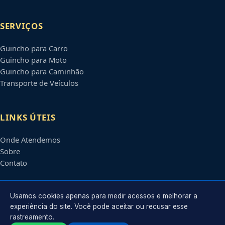
SERVIÇOS
Guincho para Carro
Guincho para Moto
Guincho para Caminhão
Transporte de Veículos
LINKS ÚTEIS
Onde Atendemos
Sobre
Contato
CONTATO
Usamos cookies apenas para medir acessos e melhorar a
experiência do site. Você pode aceitar ou recusar esse
rastreamento.
Atendimento em
Pelotas
-
RS
e regiões parceiras