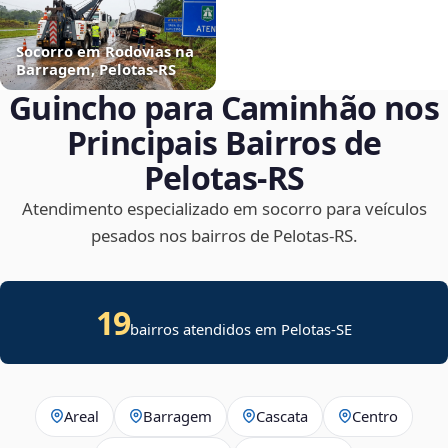
Socorro em Rodovias na
Barragem, Pelotas‑RS
Guincho para Caminhão nos
Principais Bairros de
Pelotas‑RS
Atendimento especializado em socorro para veículos
pesados nos bairros de Pelotas‑RS.
19
bairros atendidos em
Pelotas
-
SE
Areal
Barragem
Cascata
Centro