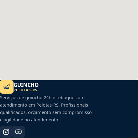
GUINCHO
PELOTAS
-
RS
Serviços de guincho 24h e reboque com
atendimento em
Pelotas
-
RS
. Profissionais
qualificados, orçamento sem compromisso
e agilidade no atendimento.