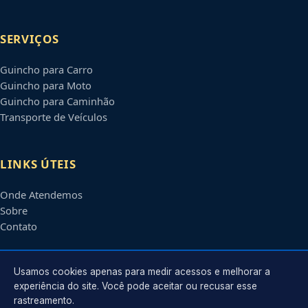
SERVIÇOS
Guincho para Carro
Guincho para Moto
Guincho para Caminhão
Transporte de Veículos
LINKS ÚTEIS
Onde Atendemos
Sobre
Contato
CONTATO
Usamos cookies apenas para medir acessos e melhorar a
experiência do site. Você pode aceitar ou recusar esse
rastreamento.
Atendimento em
Pelotas
-
RS
e regiões parceiras