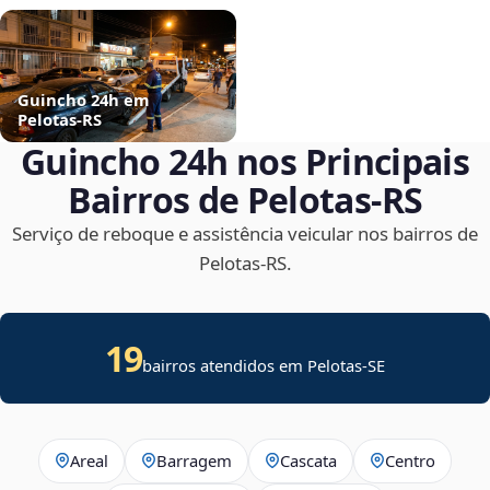
Guincho 24h em
Pelotas‑RS
Guincho 24h nos Principais
Bairros de Pelotas‑RS
Serviço de reboque e assistência veicular nos bairros de
Pelotas‑RS.
19
bairros atendidos em
Pelotas
-
SE
Areal
Barragem
Cascata
Centro