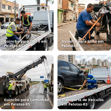
Guincho para Carro em
Guincho para Moto em
Pelotas‑RS
Pelotas‑RS
Guincho para Caminhão
Transporte de Veículos
em Pelotas‑RS
em Pelotas‑RS