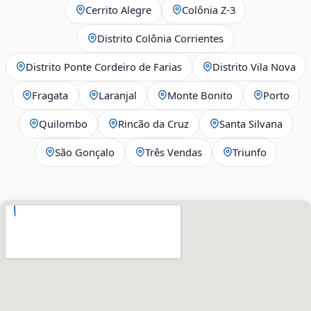
Cerrito Alegre
Colônia Z-3
Distrito Colônia Corrientes
Distrito Ponte Cordeiro de Farias
Distrito Vila Nova
Fragata
Laranjal
Monte Bonito
Porto
Quilombo
Rincão da Cruz
Santa Silvana
São Gonçalo
Três Vendas
Triunfo