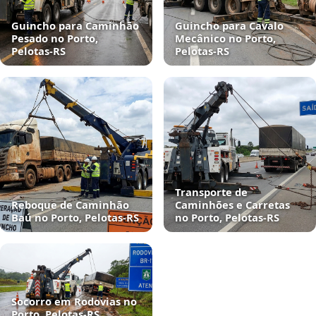
Guincho para Caminhão
Guincho para Cavalo
Pesado no Porto,
Mecânico no Porto,
Pelotas‑RS
Pelotas‑RS
Transporte de
Reboque de Caminhão
Caminhões e Carretas
Baú no Porto, Pelotas‑RS
no Porto, Pelotas‑RS
Socorro em Rodovias no
Porto, Pelotas‑RS