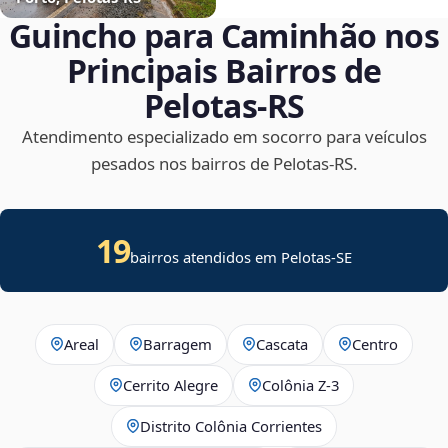
Guincho para Caminhão nos
Principais Bairros de
Pelotas‑RS
Atendimento especializado em socorro para veículos
pesados nos bairros de Pelotas‑RS.
19
bairros atendidos em
Pelotas
-
SE
Areal
Barragem
Cascata
Centro
Cerrito Alegre
Colônia Z-3
Distrito Colônia Corrientes