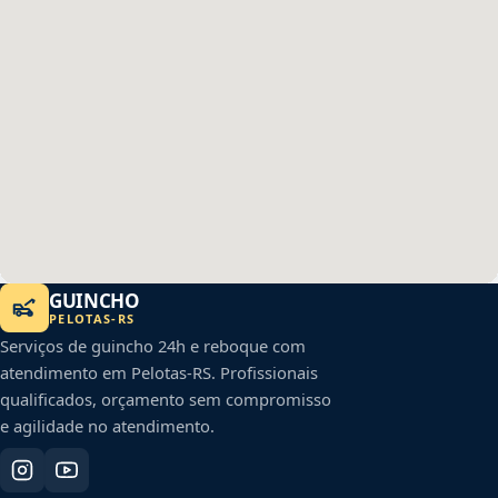
GUINCHO
PELOTAS
-
RS
Serviços de guincho 24h e reboque com
atendimento em
Pelotas
-
RS
. Profissionais
qualificados, orçamento sem compromisso
e agilidade no atendimento.