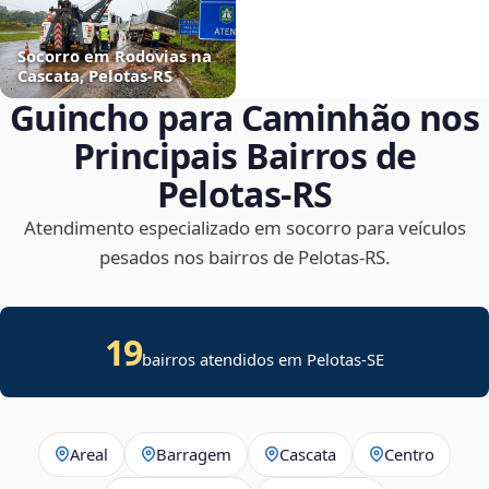
Socorro em Rodovias na
Cascata, Pelotas‑RS
Guincho para Caminhão nos
Principais Bairros de
Pelotas‑RS
Atendimento especializado em socorro para veículos
pesados nos bairros de Pelotas‑RS.
19
bairros atendidos em
Pelotas
-
SE
Areal
Barragem
Cascata
Centro