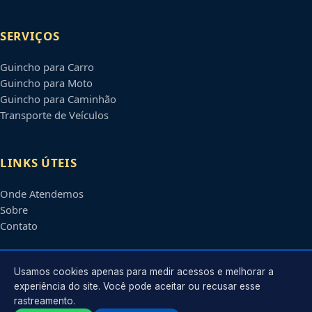
SERVIÇOS
Guincho para Carro
Guincho para Moto
Guincho para Caminhão
Transporte de Veículos
LINKS ÚTEIS
Onde Atendemos
Sobre
Contato
CONTATO
Usamos cookies apenas para medir acessos e melhorar a
experiência do site. Você pode aceitar ou recusar esse
rastreamento.
Atendimento em
Pelotas
-
RS
e regiões parceiras