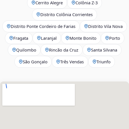
Cerrito Alegre
Colônia Z-3
Distrito Colônia Corrientes
Distrito Ponte Cordeiro de Farias
Distrito Vila Nova
Fragata
Laranjal
Monte Bonito
Porto
Quilombo
Rincão da Cruz
Santa Silvana
São Gonçalo
Três Vendas
Triunfo