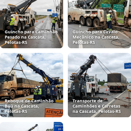
Guincho para Caminhão
Guincho para Cavalo
Pesado na Cascata,
Mecânico na Cascata,
Pelotas‑RS
Pelotas‑RS
Reboque de Caminhão
Transporte de
Baú na Cascata,
Caminhões e Carretas
Pelotas‑RS
na Cascata, Pelotas‑RS