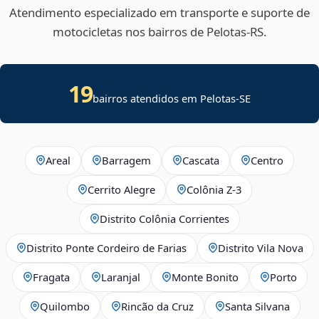
Atendimento especializado em transporte e suporte de
motocicletas nos bairros de Pelotas‑RS.
19
bairros atendidos em
Pelotas
-
SE
Areal
Barragem
Cascata
Centro
Cerrito Alegre
Colônia Z-3
Distrito Colônia Corrientes
Distrito Ponte Cordeiro de Farias
Distrito Vila Nova
Fragata
Laranjal
Monte Bonito
Porto
Quilombo
Rincão da Cruz
Santa Silvana