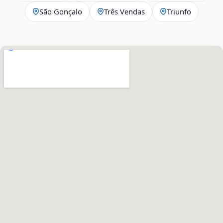
São Gonçalo
Três Vendas
Triunfo