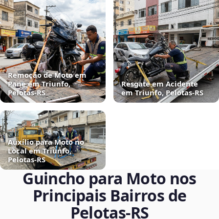
Remoção de Moto em
Pane em Triunfo,
Resgate em Acidente
Pelotas‑RS
em Triunfo, Pelotas‑RS
Auxílio para Moto no
Local em Triunfo,
Pelotas‑RS
Guincho para Moto nos
Principais Bairros de
Pelotas‑RS