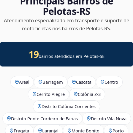
Principais Bairros de
Pelotas‑RS
Atendimento especializado em transporte e suporte de
motocicletas nos bairros de Pelotas‑RS.
19
bairros atendidos em
Pelotas
-
SE
Areal
Barragem
Cascata
Centro
Cerrito Alegre
Colônia Z-3
Distrito Colônia Corrientes
Distrito Ponte Cordeiro de Farias
Distrito Vila Nova
Fragata
Laranjal
Monte Bonito
Porto