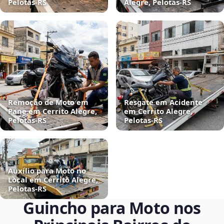
Pelotas‑RS
Alegre, Pelotas‑RS
Remoção de Moto em
Resgate em Acidente
Pane em Cerrito Alegre,
em Cerrito Alegre,
Pelotas‑RS
Pelotas‑RS
Auxílio para Moto no
Local em Cerrito Alegre,
Pelotas‑RS
Guincho para Moto nos