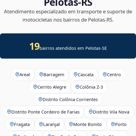
Pelotas‑RS
Atendimento especializado em transporte e suporte de
motocicletas nos bairros de Pelotas‑RS.
19
bairros atendidos em
Pelotas
-
SE
Areal
Barragem
Cascata
Centro
Cerrito Alegre
Colônia Z-3
Distrito Colônia Corrientes
Distrito Ponte Cordeiro de Farias
Distrito Vila Nova
Fragata
Laranjal
Monte Bonito
Porto