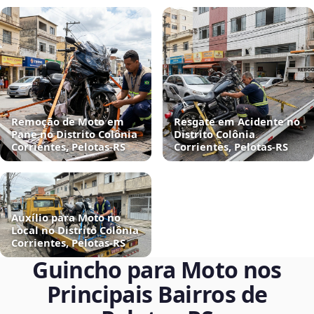
Remoção de Moto em
Resgate em Acidente no
Pane no Distrito Colônia
Distrito Colônia
Corrientes, Pelotas‑RS
Corrientes, Pelotas‑RS
Auxílio para Moto no
Local no Distrito Colônia
Corrientes, Pelotas‑RS
Guincho para Moto nos
Principais Bairros de