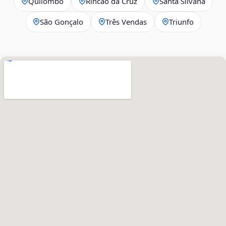
Quilombo
Rincão da Cruz
Santa Silvana
São Gonçalo
Três Vendas
Triunfo