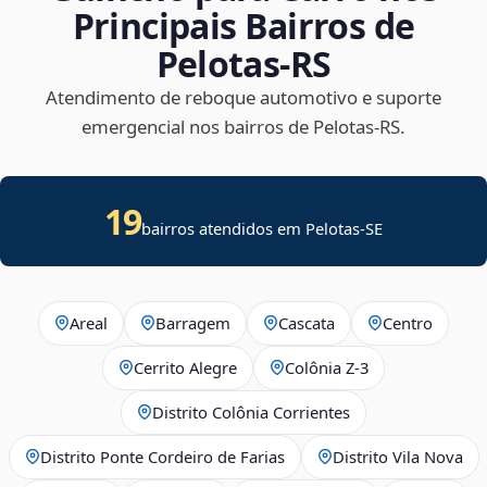
Principais Bairros de
Pelotas‑RS
Atendimento de reboque automotivo e suporte
emergencial nos bairros de Pelotas‑RS.
19
bairros atendidos em
Pelotas
-
SE
Areal
Barragem
Cascata
Centro
Cerrito Alegre
Colônia Z-3
Distrito Colônia Corrientes
Distrito Ponte Cordeiro de Farias
Distrito Vila Nova