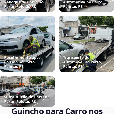
Reboque de Carro no
Automotiva no Porto,
Porto, Pelotas‑RS
Pelotas‑RS
Recolhimento após
Transporte de
Colisão no Porto,
Automóvel no Porto,
Pelotas‑RS
Pelotas‑RS
Substituição de Pneu no
Porto, Pelotas‑RS
Guincho para Carro nos