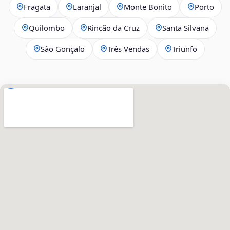
Fragata
Laranjal
Monte Bonito
Porto
Quilombo
Rincão da Cruz
Santa Silvana
São Gonçalo
Três Vendas
Triunfo