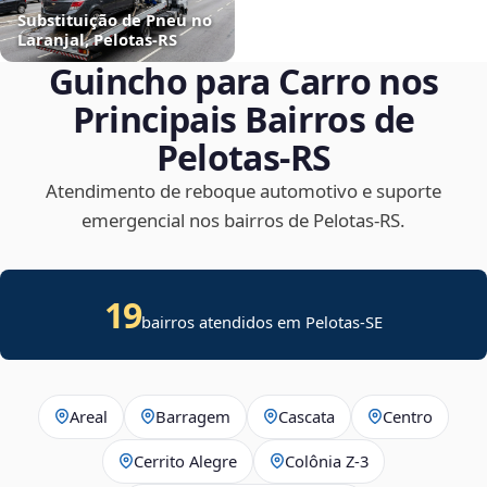
Substituição de Pneu no
Laranjal, Pelotas‑RS
Guincho para Carro nos
Principais Bairros de
Pelotas‑RS
Atendimento de reboque automotivo e suporte
emergencial nos bairros de Pelotas‑RS.
19
bairros atendidos em
Pelotas
-
SE
Areal
Barragem
Cascata
Centro
Cerrito Alegre
Colônia Z-3