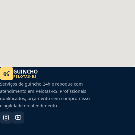
GUINCHO
PELOTAS
-
RS
Serviços de guincho 24h e reboque com
atendimento em
Pelotas
-
RS
. Profissionais
qualificados, orçamento sem compromisso
e agilidade no atendimento.