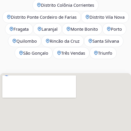
Distrito Colônia Corrientes
Distrito Ponte Cordeiro de Farias
Distrito Vila Nova
Fragata
Laranjal
Monte Bonito
Porto
Quilombo
Rincão da Cruz
Santa Silvana
São Gonçalo
Três Vendas
Triunfo