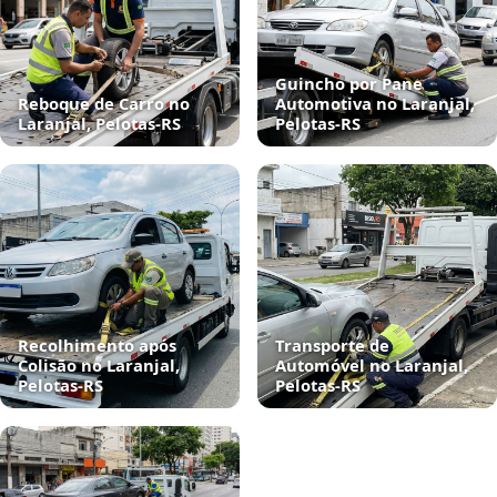
Guincho por Pane
Reboque de Carro no
Automotiva no Laranjal,
Laranjal, Pelotas‑RS
Pelotas‑RS
Recolhimento após
Transporte de
Colisão no Laranjal,
Automóvel no Laranjal,
Pelotas‑RS
Pelotas‑RS