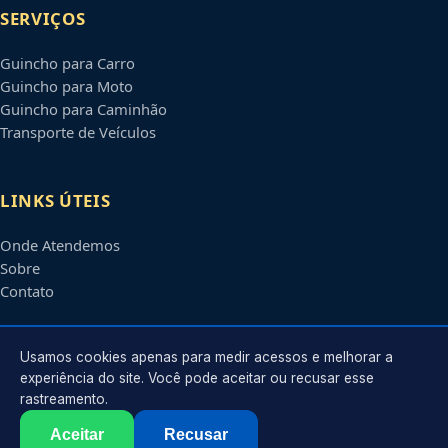
SERVIÇOS
Guincho para Carro
Guincho para Moto
Guincho para Caminhão
Transporte de Veículos
LINKS ÚTEIS
Onde Atendemos
Sobre
Contato
CONTATO
Usamos cookies apenas para medir acessos e melhorar a
experiência do site. Você pode aceitar ou recusar esse
rastreamento.
Atendimento em
Pelotas
-
RS
e regiões parceiras
contato@guinchospelotas.com.br
Aceitar
Recusar