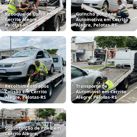
Reboque de Carro em
Guincho por Pane
Cerrito Alegre,
Automotiva em Cerrito
Pelotas‑RS
Alegre, Pelotas‑RS
Recolhimento após
Transporte de
Colisão em Cerrito
Automóvel em Cerrito
Alegre, Pelotas‑RS
Alegre, Pelotas‑RS
Substituição de Pneu em
Cerrito Alegre,