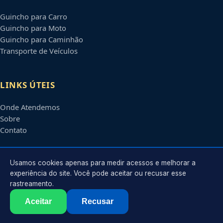
Guincho para Carro
Guincho para Moto
Guincho para Caminhão
Transporte de Veículos
LINKS ÚTEIS
Onde Atendemos
Sobre
Contato
CONTATO
Usamos cookies apenas para medir acessos e melhorar a
experiência do site. Você pode aceitar ou recusar esse
rastreamento.
Atendimento em
Pelotas
-
RS
e regiões parceiras
contato@guinchospelotas.com.br
Aceitar
Recusar
©
2026
Guincho em
Pelotas
-
RS
. Todos os direitos reservados.
Política de Privacidade
·
Termos de Uso
·
Sitemap