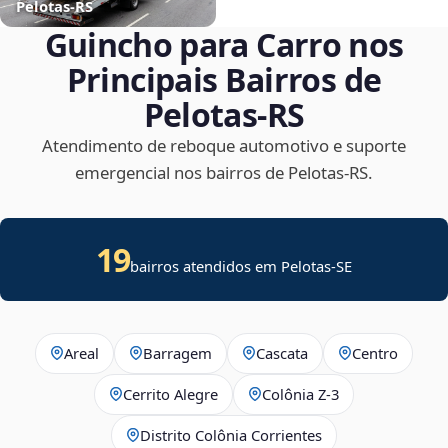
Pelotas‑RS
Guincho para Carro nos
Principais Bairros de
Pelotas‑RS
Atendimento de reboque automotivo e suporte
emergencial nos bairros de Pelotas‑RS.
19
bairros atendidos em
Pelotas
-
SE
Areal
Barragem
Cascata
Centro
Cerrito Alegre
Colônia Z-3
Distrito Colônia Corrientes