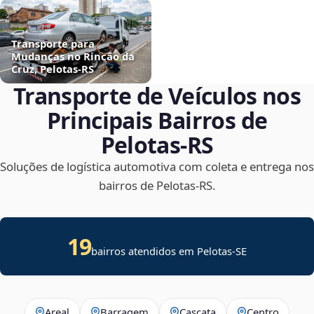
Transporte para
Mudanças no Rincão da
Cruz, Pelotas‑RS
Transporte de Veículos nos
Principais Bairros de
Pelotas‑RS
Soluções de logística automotiva com coleta e entrega nos
bairros de Pelotas‑RS.
19
bairros atendidos em
Pelotas
-
SE
Areal
Barragem
Cascata
Centro