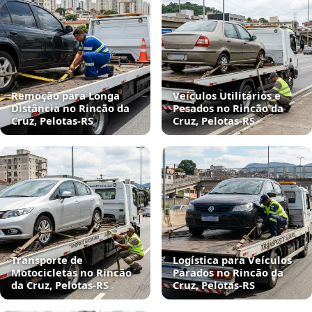
Remoção para Longa
Veículos Utilitários e
Distância no Rincão da
Pesados no Rincão da
Cruz, Pelotas‑RS
Cruz, Pelotas‑RS
Transporte de
Logística para Veículos
Motocicletas no Rincão
Parados no Rincão da
da Cruz, Pelotas‑RS
Cruz, Pelotas‑RS