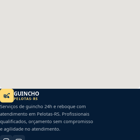
GUINCHO
PELOTAS
-
RS
Serviços de guincho 24h e reboque com
atendimento em
Pelotas
-
RS
. Profissionais
qualificados, orçamento sem compromisso
e agilidade no atendimento.