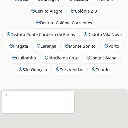
Cerrito Alegre
Colônia Z-3
Distrito Colônia Corrientes
Distrito Ponte Cordeiro de Farias
Distrito Vila Nova
Fragata
Laranjal
Monte Bonito
Porto
Quilombo
Rincão da Cruz
Santa Silvana
São Gonçalo
Três Vendas
Triunfo