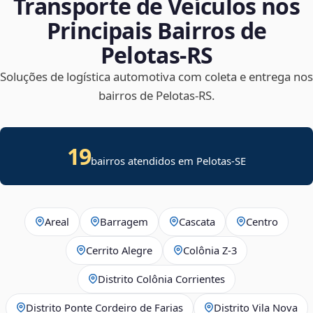
Transporte de Veículos nos
Principais Bairros de
Pelotas‑RS
Soluções de logística automotiva com coleta e entrega nos
bairros de Pelotas‑RS.
19
bairros atendidos em
Pelotas
-
SE
Areal
Barragem
Cascata
Centro
Cerrito Alegre
Colônia Z-3
Distrito Colônia Corrientes
Distrito Ponte Cordeiro de Farias
Distrito Vila Nova