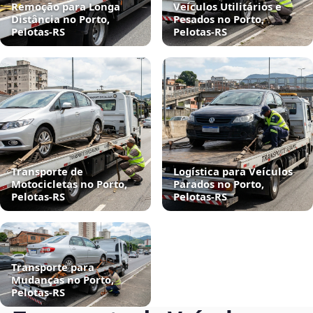
Remoção para Longa
Veículos Utilitários e
Distância no Porto,
Pesados no Porto,
Pelotas‑RS
Pelotas‑RS
Transporte de
Logística para Veículos
Motocicletas no Porto,
Parados no Porto,
Pelotas‑RS
Pelotas‑RS
Transporte para
Mudanças no Porto,
Pelotas‑RS