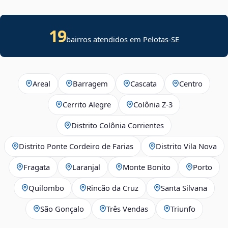
19
bairros atendidos em
Pelotas
-
SE
Areal
Barragem
Cascata
Centro
Cerrito Alegre
Colônia Z-3
Distrito Colônia Corrientes
Distrito Ponte Cordeiro de Farias
Distrito Vila Nova
Fragata
Laranjal
Monte Bonito
Porto
Quilombo
Rincão da Cruz
Santa Silvana
São Gonçalo
Três Vendas
Triunfo